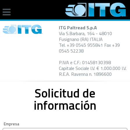
ITG Paltread S.p.A
Via S.Barbara, 164 - 48010
Fusignano (RA) ITALIA
Tel. +39 0545 955841 Fax +39
0545 52238
P.IVA e C.F.: 01458130398
Capitale Sociale I.V. € 1.000.000 I.V.
R.E.A. Ravenna n. 1896600
Solicitud de
información
Empresa